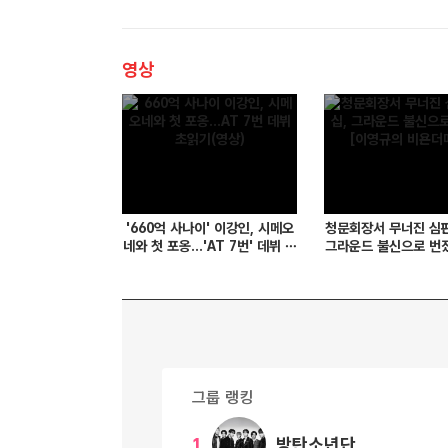
영상
'660억 사나이' 이강인, 시메오
청문회장서 무너진 심판
네와 첫 포옹...'AT 7번' 데뷔 초
그라운드 불신으로 번졌
읽기(영상)
규의 비욘더매치
그룹 랭킹
1
방탄소년단