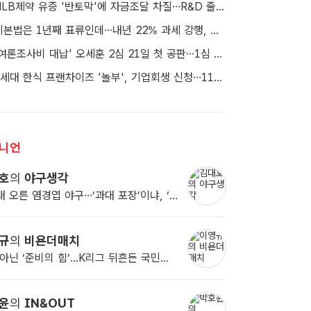
HLB제약 유증 '반토막'에 자금조달 차질…R&D 줄이고 채무상환금 제외
기본법은 1년째 표류인데…내년 22% 과세 강행, 가상자산 투자자 반발 확산
'여론조사비 대납' 오세훈 2심 21일 첫 공판…1심 당선무효형
1세대 한식 프랜차이즈 '놀부', 기업회생 신청…11일 대표자 심문
니언
호
의
야구생각
시험대 오른 염경엽 야구…‘과대 포장’이냐, ‘진짜 명장’이냐
규
의
비욘더매치
스타 아닌 ‘준비의 힘’...K리그 뒤흔든 국민은행 '까치' 사단
윤
의
IN&OUT