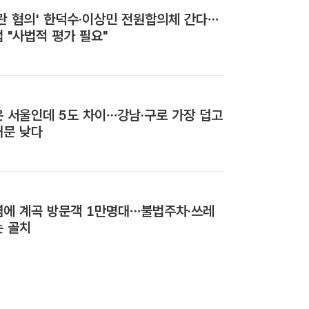
란 혐의' 한덕수·이상민 전원합의체 간다…
 "사법적 평가 필요"
 서울인데 5도 차이…강남·구로 가장 덥고
대문 낮다
염에 계곡 방문객 1만명대…불법주차·쓰레
는 골치