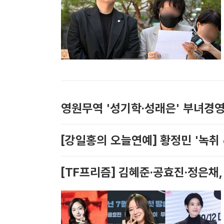
[강일홍의 오늘연예] 황정민 '녹취 6
[TF프리즘] 김혜준·공효진·정은채,