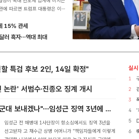
 결정이 국내 반도체 업계에 미치는
악관에 따르면 트럼프 대통령은 이날
 15% 관세
3억달러 흑자…역대 최대
 특검 후보 2인, 14일 확정"
실시
1
언 논란' 서범수·진종오 징계 개시
2
3
고 채상병 어머니 "누가 마음 놓고 군대 보내겠나"…임성근 징역 3년에 분통
4
5
임성근 전 해병대 1사단장이 항소심에서도 징역 3년을
선고받자 고 채수근 상병 어머니가 "책임자들에게 이렇게
6