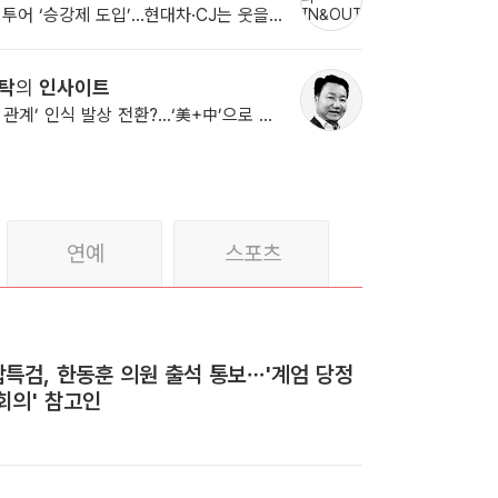
PGA 투어 ‘승강제 도입’...현대차·CJ는 웃을까 울까
탁
의
인사이트
‘미중 관계’ 인식 발상 전환?...‘美+中’으로 본다면
연예
스포츠
특검, 한동훈 의원 출석 통보…'계엄 당정
회의' 참고인