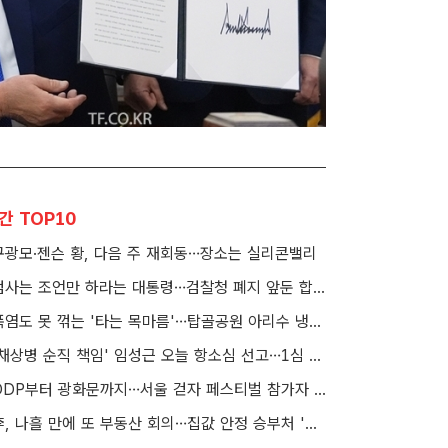
간 TOP10
구광모·젠슨 황, 다음 주 재회동…장소는 실리콘밸리
검사는 조언만 하라는 대통령…검찰청 폐지 앞둔 합수본 '딜레마'
폭염도 못 꺾는 '타는 목마름'…탑골공원 아리수 냉장고 가보니
'채상병 순직 책임' 임성근 오늘 항소심 선고…1심 징역 3년
DDP부터 광화문까지…서울 걷자 페스티벌 참가자 5000명 모집
李, 나흘 만에 또 부동산 회의…집값 안정 승부처 '공급' 점검