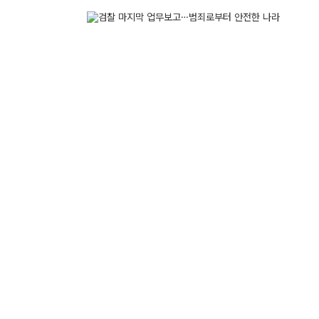
무부는 5일 청와대 영빈관에서 올해 상반기 주요 성
획을 보고했다.상반기 법무부는 보이스피싱·마약 등
고, 가해자 ...