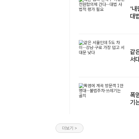
과와 하반기 주요 정책 추진 계
'내
 민생침해범죄에 엄정 대응하
대법
같은
서
폭
기
더보기 >