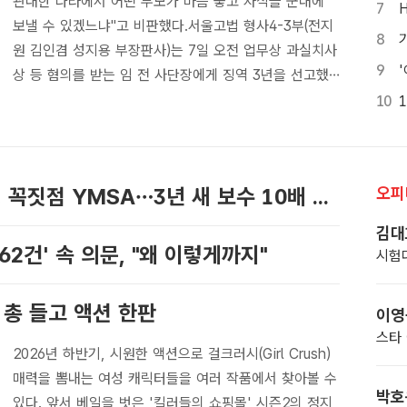
관대한 나라에서 어떤 부모가 마음 놓고 자식을 군대에
7
보낼 수 있겠느냐"고 비판했다.서울고법 형사4-3부(전지
8
원 김인겸 성지용 부장판사)는 7일 오전 업무상 과실치사
9
상 등 혐의를 받는 임 전 사단장에게 징역 3년을 선고했
다.이...
10
영원무역 '성기학·성래은' 부녀경영 꼭짓점 YMSA…3년 새 보수 10배 뛰어
오피
김대
2건' 속 의문, "왜 이렇게까지"
 총 들고 액션 한판
이영
2026년 하반기, 시원한 액션으로 걸크러시(Girl Crush)
매력을 뽐내는 여성 캐릭터들을 여러 작품에서 찾아볼 수
박호
있다. 앞서 베일을 벗은 '킬러들의 쇼핑몰' 시즌2의 정지