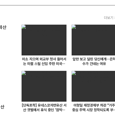
더보기 
미소 지으며 외교부 청사 들어서
앞만 보고 달린 당신에게…은
는 미셸 스틸 신임 주한 미국대
수가 건네는 여유
사
[단독포착] 유네스코자연유산 서
이형일 재정경제부 차관 "거주
화산
산 갯벌에서 휴식 중인 '점박이
중심 주택 시장 정착되도록 부
물범'
산 세제 개편할 것"