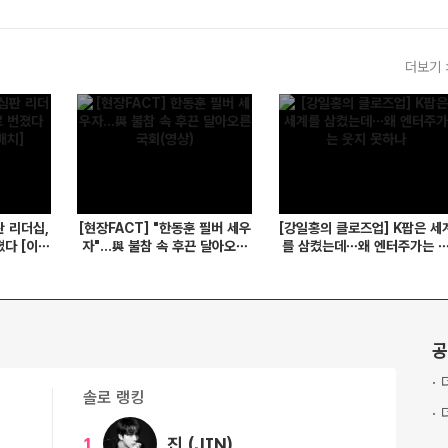
더보기 
 리더십,
[현장FACT] "한동훈 필버 세우
[강일홍의 클로즈업] K팝은 세
다 [이영
자"...與 불참 속 후끈 달아오른
를 삼켰는데…왜 엔터주가는 
]
국회(영상)
지 못하나
공
·
솔로 랭킹
·
1
진 (JIN)