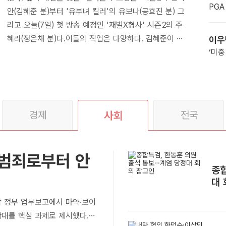
안(김혜준 분)부터 '유부녀 킬러'의 유보나(공효진 분) 그
리고 오늘(7일) 첫 방송 예정인 '재벌X형사' 시즌2의 주
혜라(정은채 분)다.이들의 직업은 다양하다. 김혜준이 연
이우
기...
경제
사회
전국
'범죄로부터 안
종합
대 
막 정부 업무보고에서 마약·보이
확대를 핵심 과제로 제시했다.법