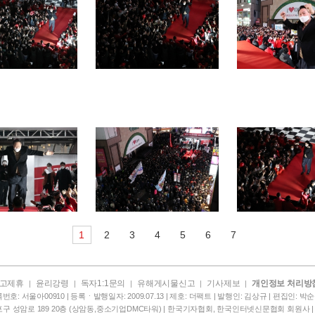
1
2
3
4
5
6
7
고제휴
윤리강령
독자1:1문의
유해게시물신고
기사제보
개인정보 처리방
|
|
|
|
|
번호: 서울아00910 | 등록ㆍ발행일자: 2009.07.13 | 제호: 더팩트 | 발행인: 김상규 | 편집인: 박순규 
구 성암로 189 20층 (상암동,중소기업DMC타워) | 한국기자협회, 한국인터넷신문협회 회원사 