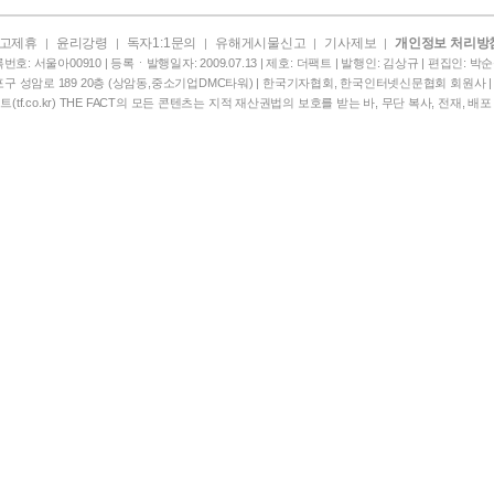
고제휴
윤리강령
독자1:1문의
유해게시물신고
기사제보
개인정보 처리방
|
|
|
|
|
번호: 서울아00910 | 등록ㆍ발행일자: 2009.07.13 | 제호: 더팩트 | 발행인: 김상규 | 편집인: 박순규 
구 성암로 189 20층 (상암동,중소기업DMC타워) | 한국기자협회, 한국인터넷신문협회 회원사 
더팩트(tf.co.kr) THE FACT의 모든 콘텐츠는 지적 재산권법의 보호를 받는 바, 무단 복사, 전재,