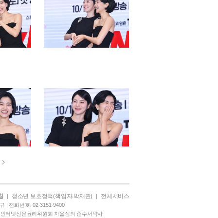
침
청소년 보호정책(책임자:박재관)
전체서비스
|
|
| 전화번호: 02-3151-9400
|
인터넷신문윤리위원회 자율심의 준수서약사