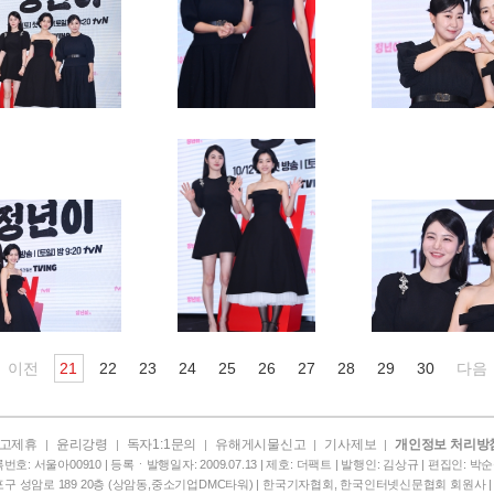
이전
21
22
23
24
25
26
27
28
29
30
다음
고제휴
윤리강령
독자1:1문의
유해게시물신고
기사제보
개인정보 처리방
|
|
|
|
|
번호: 서울아00910 | 등록ㆍ발행일자: 2009.07.13 | 제호: 더팩트 | 발행인: 김상규 | 편집인: 박순규 
구 성암로 189 20층 (상암동,중소기업DMC타워) | 한국기자협회, 한국인터넷신문협회 회원사 