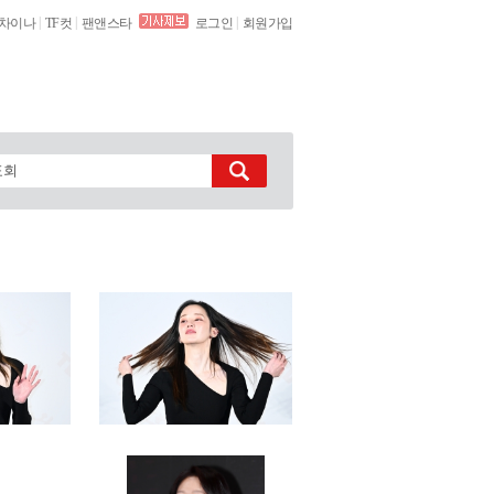
|
|
|
차이나
TF컷
팬앤스타
로그인
회원가입