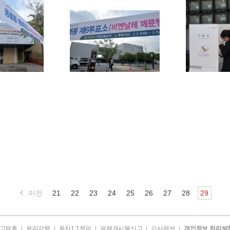
이전
21
22
23
24
25
26
27
28
29
고제휴
윤리강령
독자1:1문의
유해게시물신고
기사제보
개인정보 처리방
|
|
|
|
|