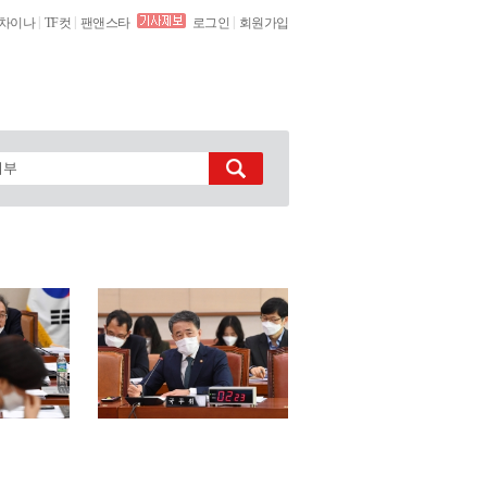
|
|
|
차이나
TF컷
팬앤스타
로그인
회원가입