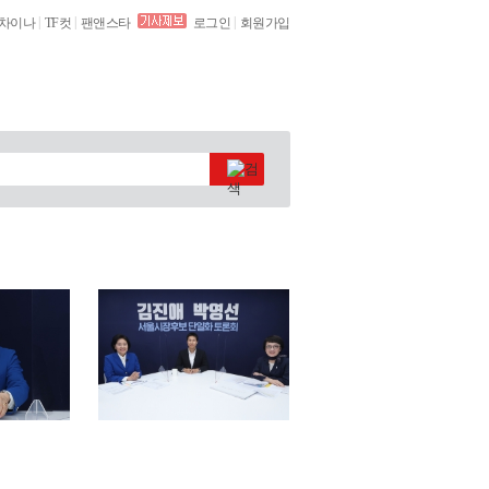
|
|
|
차이나
TF컷
팬앤스타
로그인
회원가입