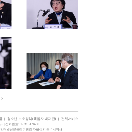
침
청소년 보호정책(책임자:박재관)
전체서비스
|
|
| 전화번호: 02-3151-9400
|
인터넷신문윤리위원회 자율심의 준수서약사