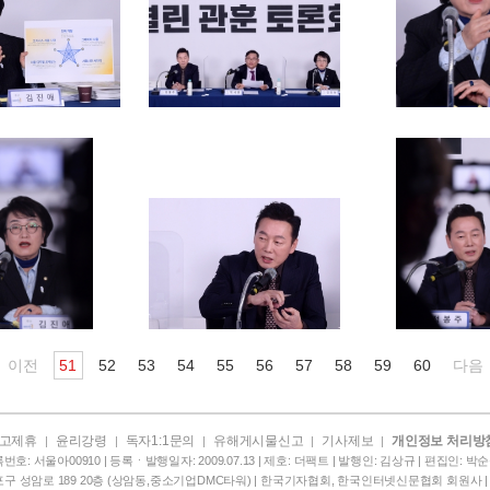
이전
51
52
53
54
55
56
57
58
59
60
다음
고제휴
윤리강령
독자1:1문의
유해게시물신고
기사제보
개인정보 처리방
|
|
|
|
|
번호: 서울아00910 | 등록ㆍ발행일자: 2009.07.13 | 제호: 더팩트 | 발행인: 김상규 | 편집인: 박순규 
구 성암로 189 20층 (상암동,중소기업DMC타워) | 한국기자협회, 한국인터넷신문협회 회원사 