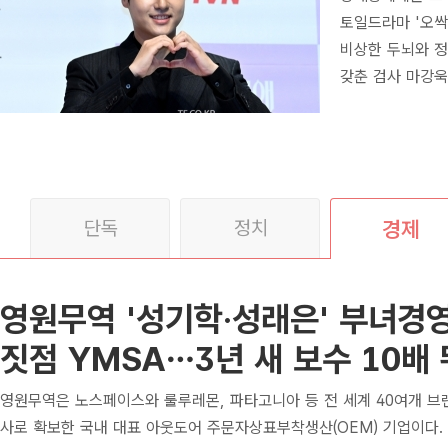
토일드라마 '오싹
비상한 두뇌와 정
갖춘 검사 마강욱
...
단독
정치
경제
영원무역 '성기학·성래은' 부녀경영
짓점 YMSA…3년 새 보수 10배
영원무역은 노스페이스와 룰루레몬, 파타고니아 등 전 세계 40여개 브
사로 확보한 국내 대표 아웃도어 주문자상표부착생산(OEM) 기업이다.