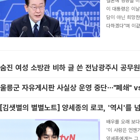
결혼에 영향을 미
이 대통령은 이날
담이 아닌 희망찬
다하겠다"며 이같
숨진 여성 소방관 비하 글 쓴 전남광주시 공무원
울릉군 자유게시판 사실상 운영 중단…"폐쇄" v
[김샛별의 별별노트] 양세종의 로코, '역시'를 넘
배우를 오래 보다
'이 사람은 언젠
양세종에게는 그 