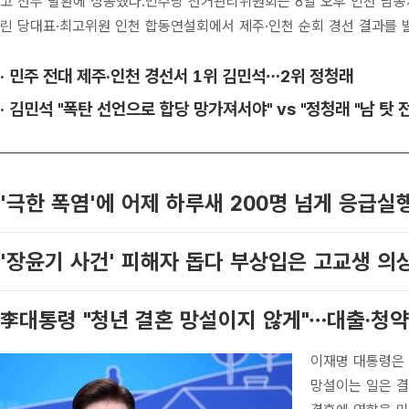
고 선두 탈환에 성공했다.민주당 선거관리위원회는 8일 오후 인천 남
린 당대표·최고위원 인천 합동연설회에서 제주·인천 순회 경선 결과를 발표
· 민주 전대 제주·인천 경선서 1위 김민석…2위 정청래
· 김민석 "폭탄 선언으로 합당 망가져서야" vs "정청래 "남 탓 
'극한 폭염'에 어제 하루새 200명 넘게 응급실
'장윤기 사건' 피해자 돕다 부상입은 고교생 의
李대통령 "청년 결혼 망설이지 않게"…대출·청약
이재명 대통령은 
망설이는 일은 결