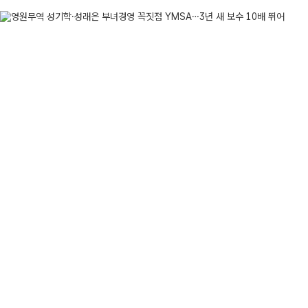
기준 지주사 영원무역홀딩스는 상장사 영원무역과 비상장사 81곳을 거
다.하지만 영원무역홀딩스가 그룹 최상단 지배회사는 아니다. 지배구조
창업주 성기학 회...