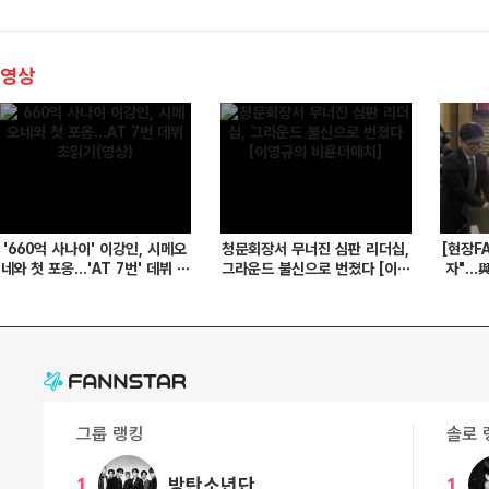
영상
'660억 사나이' 이강인, 시메오
청문회장서 무너진 심판 리더십,
[현장F
네와 첫 포옹...'AT 7번' 데뷔 초
그라운드 불신으로 번졌다 [이영
자"..
읽기(영상)
규의 비욘더매치]
그룹 랭킹
솔로 
1
방탄소년단
1