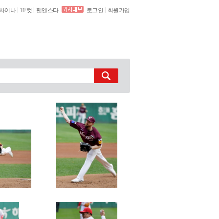
|
|
|
차이나
TF컷
팬앤스타
로그인
회원가입