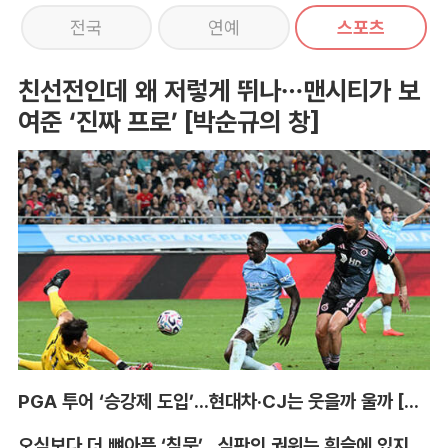
전국
연예
스포츠
친선전인데 왜 저렇게 뛰나…맨시티가 보
여준 ‘진짜 프로’ [박순규의 창]
PGA 투어 ‘승강제 도입’...현대차·CJ는 웃을까 울까 [박호윤의 IN&OUT]
오심보다 더 뼈아픈 ‘침묵’...심판의 권위는 휘슬에 있지 않다 [박순규의 창]