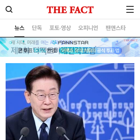
뉴스
단독
포토·영상
오피니언
팬앤스타