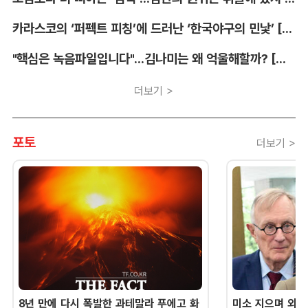
카라스코의 ‘퍼펙트 피칭’에 드러난 ‘한국야구의 민낯’ [김대호의 야구생각]
"핵심은 녹음파일입니다"...김나미는 왜 억울해할까? [유병철의 스포츠 렉시오]
더보기 >
포토
더보기 >
8년 만에 다시 폭발한 과테말라 푸에고 화
미소 지으며 외교