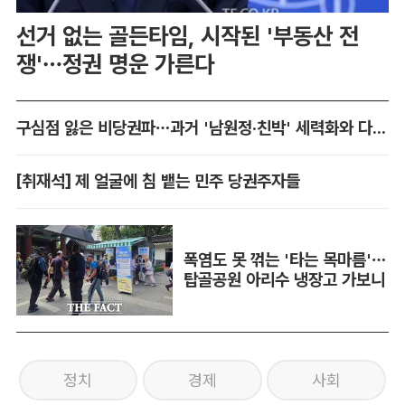
선거 없는 골든타임, 시작된 '부동산 전
쟁'…정권 명운 가른다
구심점 잃은 비당권파…과거 '남원정·친박' 세력화와 다른 점은
[취재석] 제 얼굴에 침 뱉는 민주 당권주자들
폭염도 못 꺾는 '타는 목마름'…
탑골공원 아리수 냉장고 가보니
정치
경제
사회