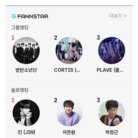
더보기 >
그룹랭킹
1
2
3
방탄소년단
CORTIS (코르티스)
PLAVE (플레이브)
솔로랭킹
1
2
3
진 (JIN)
이찬원
박창근