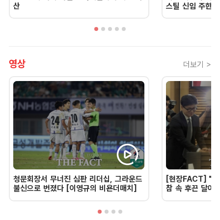
산
스틸 신임 주한 
영상
더보기 >
청문회장서 무너진 심판 리더십, 그라운드
[현장FACT] "한
불신으로 번졌다 [이영규의 비욘더매치]
참 속 후끈 달아